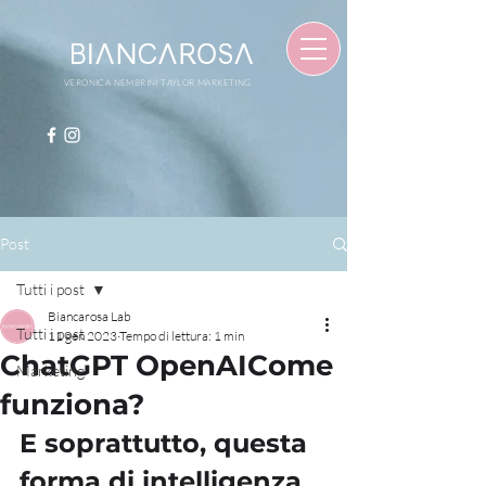
VERONICA NEMBRINI TAYLOR MARKETING
Post
Tutti i post
Biancarosa Lab
Tutti i post
11 gen 2023
Tempo di lettura: 1 min
ChatGPT OpenAICome
Marketing
funziona?
E soprattutto, questa 
forma di intelligenza 