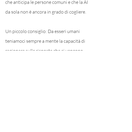
che anticipa le persone comuni e che la AI 
da sola non è ancora in grado di cogliere.
Un piccolo consiglio: Da esseri umani 
teniamoci sempre a mente la capacità di 
ragionare sulle risposte che ci vengono 
date sia dalle persone ma soprattutto 
dalle “macchine”.
Post recenti
Mostra tutti