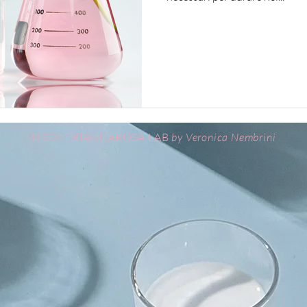
© 2021 BIANCAROSA LAB
by
Veronica
Nembrini