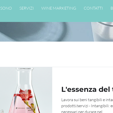
 SONO
SERVIZI
WINE MARKETING
CONTATTI
B
L'essenza del
Lavora sui beni tangibili e intan
prodotti/servizi - Intangibili
necessari per durare nel...